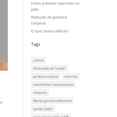
Como prevenir manchas na
pele
Redução de gordura
corporal
O que causa calvície?
Tags
calvície
Diminuição do “culote”
gordura corporal
manchas
manchinhas e queimaduras
melasma
Menos gordura abdominal
 a
queda capilar
raios solares UVA e UVB