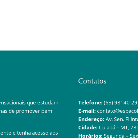
Contatos
ensacionais que estudam
Telefone:
(65) 98140-29
rmas de promover bem
E-mail:
contato@espacol
Endereço:
Av. Sen. Filin
Cidade:
Cuiabá – MT, 78
ente e tenha acesso aos
Horários:
Segunda – Sext