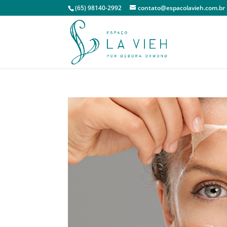
(65) 98140-2992
contato@espacolavieh.com.br