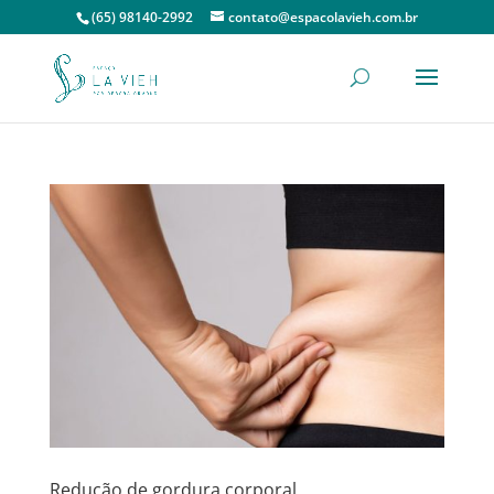
(65) 98140-2992
contato@espacolavieh.com.br
Redução de gordura corporal