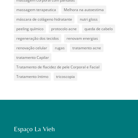
massagem corporal com pantalas
massagem terapeutica
Melhora na autoestima
máscara de colágeno hidratante
nutri gloss
peeling químico
protocolo acne
queda de cabelo
regeneração dos tecidos
renovam energias
renovação celular
rugas
tratamento acne
tratamento Capilar
Tratamento de flacidez de pele Corporal e Facial
Tratamento íntimo
tricoscopia
Espaço La Vieh