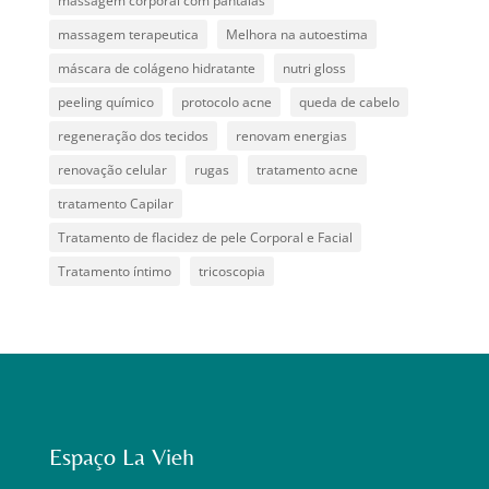
massagem corporal com pantalas
massagem terapeutica
Melhora na autoestima
máscara de colágeno hidratante
nutri gloss
peeling químico
protocolo acne
queda de cabelo
regeneração dos tecidos
renovam energias
renovação celular
rugas
tratamento acne
tratamento Capilar
Tratamento de flacidez de pele Corporal e Facial
Tratamento íntimo
tricoscopia
Espaço La Vieh