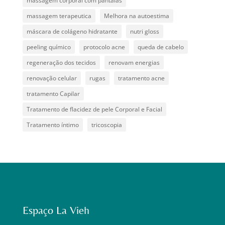
massagem corporal com pantalas
massagem terapeutica
Melhora na autoestima
máscara de colágeno hidratante
nutri gloss
peeling químico
protocolo acne
queda de cabelo
regeneração dos tecidos
renovam energias
renovação celular
rugas
tratamento acne
tratamento Capilar
Tratamento de flacidez de pele Corporal e Facial
Tratamento íntimo
tricoscopia
Espaço La Vieh