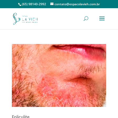
(65) 98140-2992
contato@espacolavieh.com.br
Foliculite