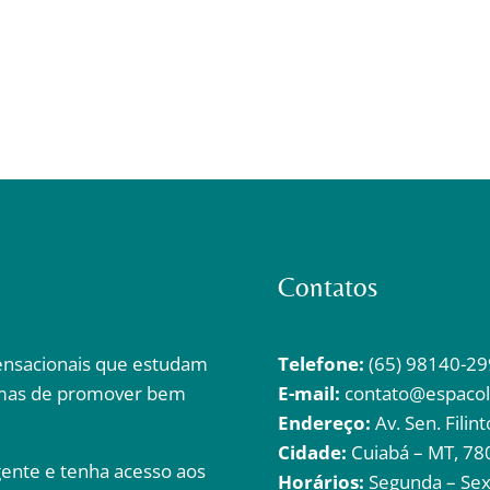
Contatos
ensacionais que estudam
Telefone:
(65) 98140-29
rmas de promover bem
E-mail:
contato@espacol
Endereço:
Av. Sen. Filin
Cidade:
Cuiabá – MT, 78
ente e tenha acesso aos
Horários:
Segunda – Sext