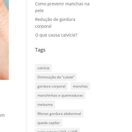
Como prevenir manchas na
pele
Redução de gordura
corporal
O que causa calvície?
Tags
calvície
Diminuição do “culote”
gordura corporal
manchas
manchinhas e queimaduras
melasma
Menos gordura abdominal
 um
queda capilar
raios solares UVA e UVB