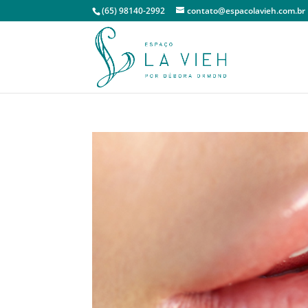
(65) 98140-2992
contato@espacolavieh.com.br