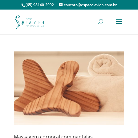
(65) 98140-2992
contato@espacolavieh.com.br
Massagem corporal com pantalas