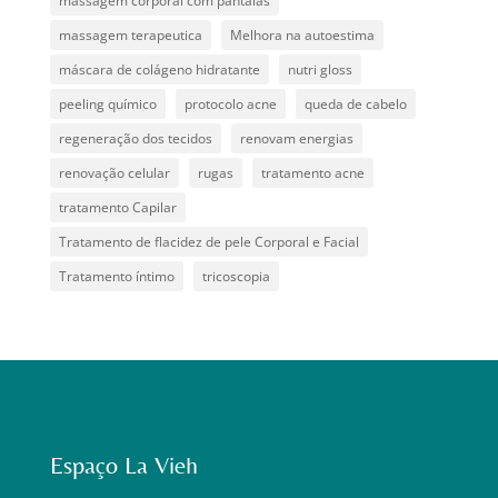
massagem corporal com pantalas
massagem terapeutica
Melhora na autoestima
máscara de colágeno hidratante
nutri gloss
peeling químico
protocolo acne
queda de cabelo
regeneração dos tecidos
renovam energias
renovação celular
rugas
tratamento acne
tratamento Capilar
Tratamento de flacidez de pele Corporal e Facial
Tratamento íntimo
tricoscopia
Espaço La Vieh