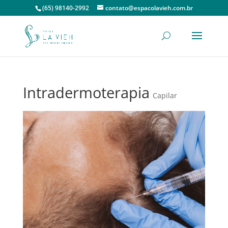
(65) 98140-2992
contato@espacolavieh.com.br
Intradermoterapia
Capilar