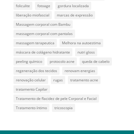
foliculite
fotoage
gordura localizada
liberação miofascial
marcas de expressão
Massagem corporal com Bambu
massagem corporal com pantalas
massagem terapeutica
Melhora na autoestima
máscara de colágeno hidratante
nutri gloss
peeling químico
protocolo acne
queda de cabelo
regeneração dos tecidos
renovam energias
renovação celular
rugas
tratamento acne
tratamento Capilar
Tratamento de flacidez de pele Corporal e Facial
Tratamento íntimo
tricoscopia